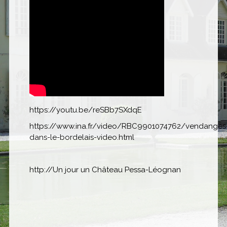
https://youtu.be/reSBb7SXdqE
https://www.ina.fr/video/RBC9901074762/vendanges
dans-le-bordelais-video.html
http://Un jour un Château Pessa-Léognan