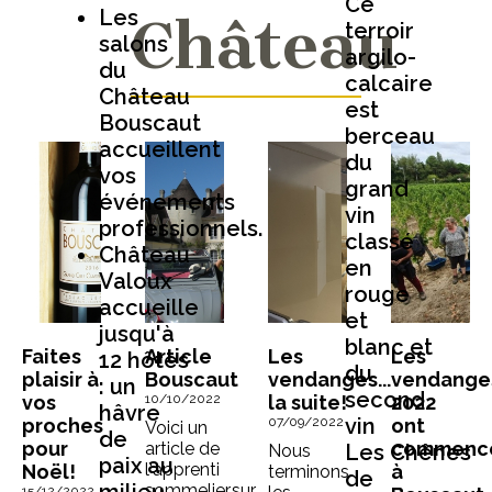
Ce
Les
Château
terroir
salons
argilo-
du
calcaire
Château
est
Bouscaut
berceau
accueillent
du
vos
grand
événements
vin
professionnels.
classé
Château
en
Valoux
rouge
accueille
et
jusqu'à
blanc et
Faites
Article
Les
Les
12 hôtes
du
plaisir à
Bouscaut
vendanges...
vendange
: un
second
vos
10/10/2022
la suite!
2022
hâvre
vin
proches
07/09/2022
ont
Voici un
de
pour
commenc
article de
Les Chênes
Nous
paix au
l'apprenti
Noël!
à
terminons
de
sommelier,sur
15/12/2022