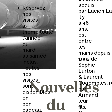
acquis
Réservez
par Lucien Lu
nos
il y
visites
a 46
à
ans,
thème toute
est
l'année
entre
du
les
mardi
mains depuis
au samedi
1992 de
inclus.
Sophie
Toutes
Lurton
nos
& Laurent
visites
Nouvelles
Cogombles, r
sont
par
disponibles
Armand
en
du
leur
bon-
fils.
cadeau.