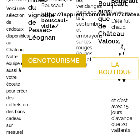
milieu
les
Bouscaut
Bouscaut,
Bouscaut
vendanges
du
!
Voici une 
ainsi
de blanc
19/08/2022
vignoble
https://lapprentisommelier.fr/chatea
sélection 
le 2
que
bouscaut-
L"été fut
de
de 
septembre
de
visite/
.
chaud
Pessac-
cadeaux 
et
Château
embrayons
disponibles 
Léognan
Valoux.
sur les
au 
rouges
Château. 
(jeunes
Notre 
merlots)
OENOTOURISME
équipe est 
LA
le 6 !
aussi à 
BOUTIQUE
votre 
écoute 
pour créer 
des 
et c'est
coffrets ou 
avec 15
des bons 
jours
d'avance
cadeau 
que 20
sur 
vaillants
mesure!
vendangeur